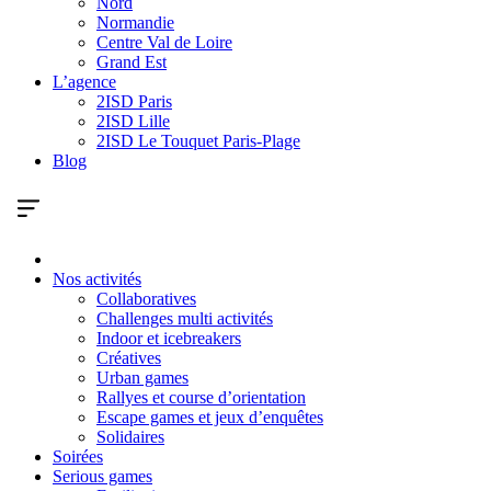
Nord
Normandie
Centre Val de Loire
Grand Est
L’agence
2ISD Paris
2ISD Lille
2ISD Le Touquet Paris-Plage
Blog
Nos activités
Collaboratives
Challenges multi activités
Indoor et icebreakers
Créatives
Urban games
Rallyes et course d’orientation
Escape games et jeux d’enquêtes
Solidaires
Soirées
Serious games