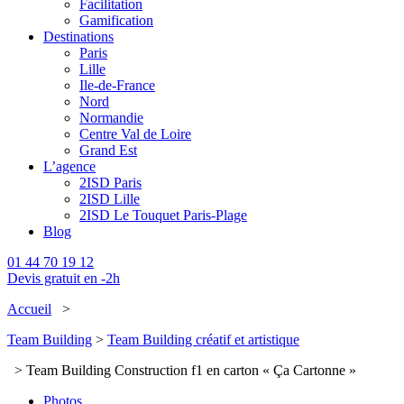
Facilitation
Gamification
Destinations
Paris
Lille
Ile-de-France
Nord
Normandie
Centre Val de Loire
Grand Est
L’agence
2ISD Paris
2ISD Lille
2ISD Le Touquet Paris-Plage
Blog
01 44 70 19 12
Devis gratuit en -2h
Accueil
>
Team Building
>
Team Building créatif et artistique
> Team Building Construction f1 en carton « Ça Cartonne »
Photos