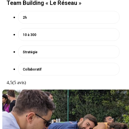
Team Building « Le Réseau »
2h
10 à 300
Stratégie
Collaboratif
4,5
(5 avis)