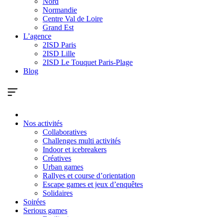
Nord
Normandie
Centre Val de Loire
Grand Est
L’agence
2ISD Paris
2ISD Lille
2ISD Le Touquet Paris-Plage
Blog
Nos activités
Collaboratives
Challenges multi activités
Indoor et icebreakers
Créatives
Urban games
Rallyes et course d’orientation
Escape games et jeux d’enquêtes
Solidaires
Soirées
Serious games