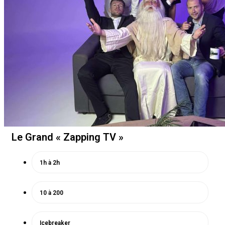
Le Grand « Zapping TV »
1h à 2h
10 à 200
Icebreaker