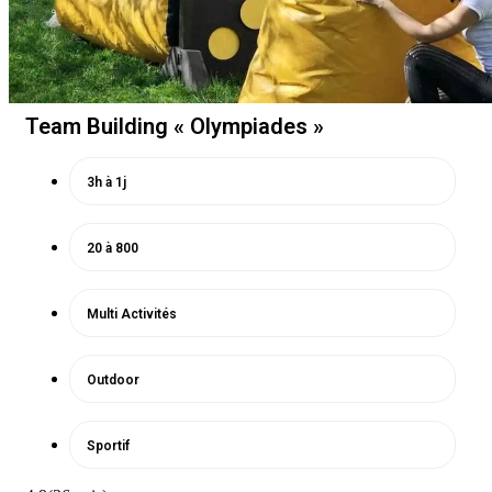
Team Building « Olympiades »
3h à 1j
20 à 800
Multi Activités
Outdoor
Sportif