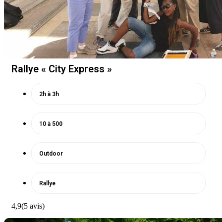
Rallye « City Express »
2h à 3h
10 à 500
Outdoor
Rallye
4,9
(5 avis)