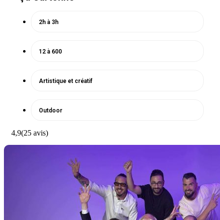
2h à 3h
12 à 600
Artistique et créatif
Outdoor
4,9
(25 avis)