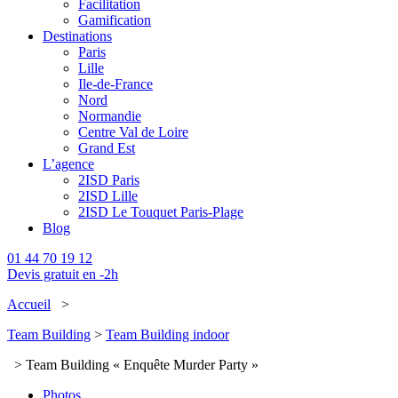
Facilitation
Gamification
Destinations
Paris
Lille
Ile-de-France
Nord
Normandie
Centre Val de Loire
Grand Est
L’agence
2ISD Paris
2ISD Lille
2ISD Le Touquet Paris-Plage
Blog
01 44 70 19 12
Devis gratuit en -2h
Accueil
>
Team Building
>
Team Building indoor
> Team Building « Enquête Murder Party »
Photos