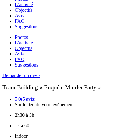
L’activité
Objectifs
Avis
FAQ
Suggestions
Photos
L’activité
Objectifs
Avis
FAQ
Suggestions
Demander un devis
Team Building « Enquête Murder Party »
5,0
(5 avis)
Sur le lieu de votre événement
2h30 à 3h
12 à 60
Indoor