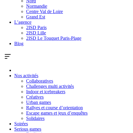
Nord
Normandie
Centre Val de Loire
Grand Est
L’agence
2ISD Paris
2ISD Lille
2ISD Le Touquet Paris-Plage
Blog
Nos activités
Collaboratives
Challenges multi activités
Indoor et icebreakers
Créatives
Urban games
Rallyes et course d’orientation
Escape games et jeux d’enquêtes
Solidaires
Soirées
Serious games