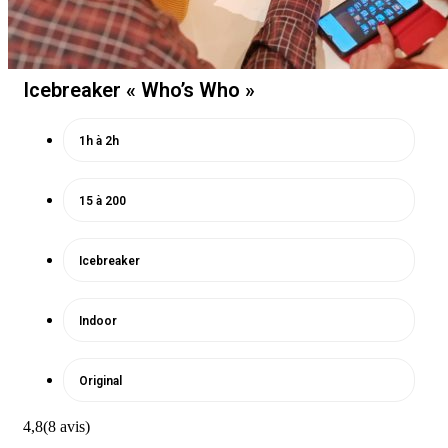
Icebreaker « Who’s Who »
1h à 2h
15 à 200
Icebreaker
Indoor
Original
4,8
(8 avis)