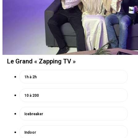
Le Grand « Zapping TV »
1h à 2h
10 à 200
Icebreaker
Indoor