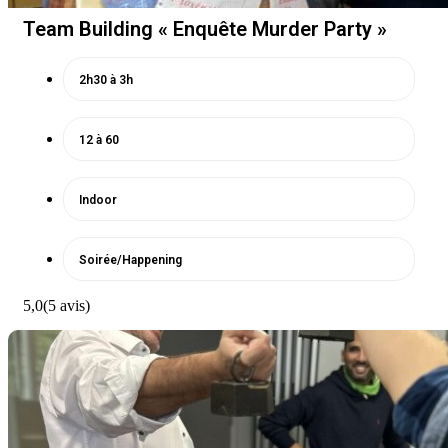
Team Building « Enquête Murder Party »
2h30 à 3h
12 à 60
Indoor
Soirée/Happening
5,0
(5 avis)