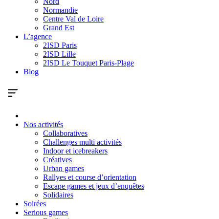
Nord
Normandie
Centre Val de Loire
Grand Est
L’agence
2ISD Paris
2ISD Lille
2ISD Le Touquet Paris-Plage
Blog
Nos activités
Collaboratives
Challenges multi activités
Indoor et icebreakers
Créatives
Urban games
Rallyes et course d’orientation
Escape games et jeux d’enquêtes
Solidaires
Soirées
Serious games