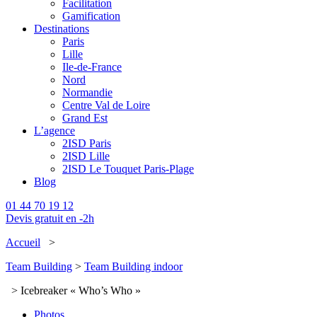
Facilitation
Gamification
Destinations
Paris
Lille
Ile-de-France
Nord
Normandie
Centre Val de Loire
Grand Est
L’agence
2ISD Paris
2ISD Lille
2ISD Le Touquet Paris-Plage
Blog
01 44 70 19 12
Devis gratuit en -2h
Accueil
>
Team Building
>
Team Building indoor
> Icebreaker « Who’s Who »
Photos