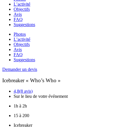
L’activité
Objectifs
Avis
FAQ
Suggestions
Photos
L’activité
Objectifs
Avis
FAQ
Suggestions
Demander un devis
Icebreaker « Who’s Who »
4,8
(8 avis)
Sur le lieu de votre événement
1h à 2h
15 à 200
Icebreaker