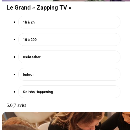
Le Grand « Zapping TV »
1h à 2h
10 à 200
Icebreaker
Indoor
Soirée/Happening
5,0
(7 avis)