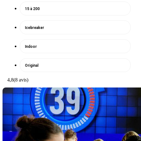
15 à 200
Icebreaker
Indoor
Original
4,8
(8 avis)