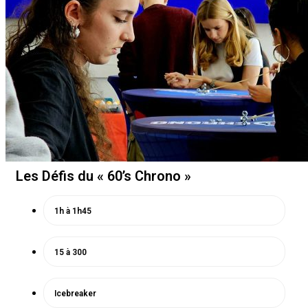
Les Défis du « 60’s Chrono »
1h à 1h45
15 à 300
Icebreaker