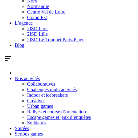
Nord
Normandie
Centre Val de Loire
Grand Est
L’agence
2ISD Paris
2ISD Lille
2ISD Le Touquet Paris-Plage
Blog
Nos activités
Collaboratives
Challenges multi activités
Indoor et icebreakers
Créatives
Urban games
Rallyes et course d’orientation
Escape games et jeux d’enquêtes
Solidaires
Soirées
Serious games