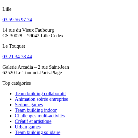
Lille
03 59 56 97 74
14 rue du Vieux Faubourg
CS 30028 – 59042 Lille Cedex
Le Touquet
03 21 34 78 44
Galerie Arcadia – 2 rue Saint-Jean
62520 Le Touquet-Paris-Plage
Top catégories
Team building collaboratif
Animation soirée entreprise
Serious games
Team building indoor
Challenges multi-activités
Créatif et artistique
Urban games
Team building solidaire