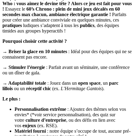
Who : vous aimez le devine tête ? Alors ce jeu est fait pour vous
!
Essayez le
60’s Chrono : plein de mini jeux décalés en 60
secondes max chacun, ambiance électrique garantie !
Parfaits
pour créer une ambiance conviviale en quelques minutes, ces
pratiques
ludiques s’adaptent à tous les
publics
, des équipes
timides aux groupes hyperactifs !
Pourquoi choisir cette activité ?
→ Briser la glace en 10 minutes
: Idéal pour des équipes qui ne se
connaissent pas encore.
→ Stimuler l’énergie
: Parfait avant un séminaire, une conférence
ou un dîner de gala.
→ Adaptabilité totale
: Jouez dans un
open space
, un
parc
lillois
ou un
réceptif chic
(ex.
L’Hermitage Gantois
).
Le plus :
Personnalisation extrême
: Ajoutez des thèmes selon vos
envies* (*voir service personnalisation), des quiz sur
votre
culture d’entreprise
, ou des défis en lien avec
vos
enjeux
(ex. RSE).
Matériel fourni
: notre équipe s’occupe de tout, aucune pré-