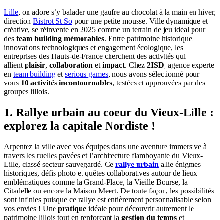
Lille
, on adore s’y balader une gaufre au chocolat à la main en hiver,
direction
Bistrot St So
pour une petite mousse. Ville dynamique et
créative, se réinvente en 2025 comme un terrain de jeu idéal pour
des
team building mémorables
. Entre patrimoine historique,
innovations technologiques et engagement écologique, les
entreprises des Hauts-de-France cherchent des activités qui
allient
plaisir
,
collaboration
et
impact
. Chez
2ISD
, agence experte
en
team building
et
serious games
, nous avons sélectionné pour
vous
10 activités incontournables
, testées et approuvées par des
groupes lillois.
1. Rallye urbain au coeur du Vieux-Lille :
explorez la capitale Nordiste !
Arpentez la ville avec vos équipes dans une aventure immersive à
travers les ruelles pavées et l’architecture flamboyante du Vieux-
Lille, classé secteur sauvegardé. Ce
rallye urbain
allie énigmes
historiques, défis photo et quêtes collaboratives autour de lieux
emblématiques comme la Grand-Place, la Vieille Bourse, la
Citadelle ou encore la Maison Meert. De toute façon, les possibilités
sont infinies puisque ce rallye est entièrement personnalisable selon
vos envies ! Une
pratique
idéale pour découvrir autrement le
patrimoine lillois tout en renforçant la
gestion du temps
et