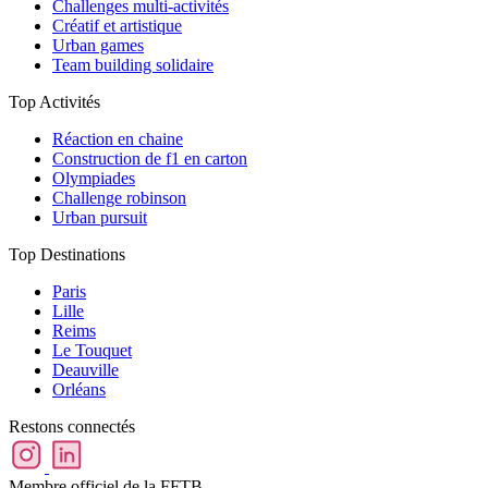
Challenges multi-activités
Créatif et artistique
Urban games
Team building solidaire
Top Activités
Réaction en chaine
Construction de f1 en carton
Olympiades
Challenge robinson
Urban pursuit
Top Destinations
Paris
Lille
Reims
Le Touquet
Deauville
Orléans
Restons connectés
Membre officiel de la FFTB