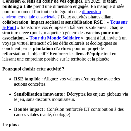
Cohésion & sens au cœur de vos équipes.
En 2025, le
team
building à Lille
prend une dimension engagée. En manque d’idée
pour un moment fun tout en intégrant cette
dimension
environnementale et sociétale
? Deux activités phares alliant
collaboration
,
impact sociétal
et
sensibilisation RSE
!
«
Tous sur
le Pont
»
transforme vos équipes en bâtisseurs solidaires : chaque
structure créée (ponts, maquettes) génère des
vaccins pour une
association
.
«
Tour du Monde Solidaire
»
, quant à lui, invite à un
voyage virtuel interactif où les défis culturels et écologiques se
concluent par la
plantation d’arbres
pour un projet de
reforestation. L’objectif ? Renforcer les
liens d’équipe
tout en
laissant une empreinte positive sur le territoire et la planète.
Pourquoi choisir cette activité ?
RSE tangible
: Alignez vos valeurs d’entreprise avec des
actions concrètes.
Sensibilisation innovante :
Décryptez les enjeux globaux via
le jeu, sans discours moralisateur.
Double impact :
Cohésion renforcée ET contribution à des
causes vitales (santé, écologie)
Le plus :