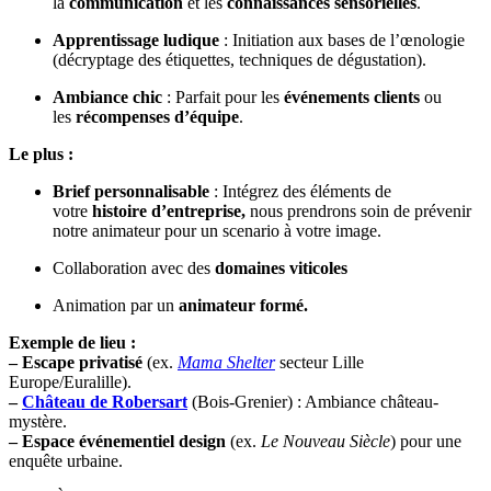
la
communication
et les
connaissances sensorielles
.
Apprentissage ludique
: Initiation aux bases de l’œnologie
(décryptage des étiquettes, techniques de dégustation).
Ambiance chic
: Parfait pour les
événements clients
ou
les
récompenses d’équipe
.
Le plus :
Brief personnalisable
: Intégrez des éléments de
votre
histoire d’entreprise,
nous prendrons soin de prévenir
notre animateur pour un scenario à votre image.
Collaboration avec des
domaines viticoles
Animation par un
animateur formé.
Exemple de lieu :
–
Escape privatisé
(ex.
Mama Shelter
secteur Lille
Europe/Euralille).
–
Château de Robersart
(Bois-Grenier) : Ambiance château-
mystère.
– Espace événementiel design
(ex.
Le Nouveau Siècle
) pour une
enquête urbaine.