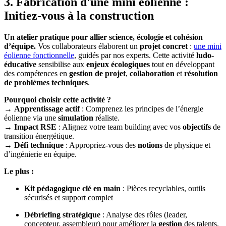
3. Fabrication d'une mini éolienne :
Initiez-vous à la construction
Un atelier pratique pour allier science, écologie et cohésion
d’équipe.
Vos collaborateurs élaborent un
projet concret
:
une mini
éolienne fonctionnelle
, guidés par nos experts. Cette activité
ludo-
éducative
sensibilise aux
enjeux écologiques
tout en développant
des compétences en
gestion de projet
,
collaboration
et
résolution
de problèmes techniques
.
Pourquoi choisir cette activité ?
→
Apprentissage actif
: Comprenez les principes de l’énergie
éolienne via une
simulation
réaliste.
→
Impact RSE
: Alignez votre team building avec vos
objectifs
de
transition énergétique.
→
Défi technique
: Appropriez-vous des
notions
de physique et
d’ingénierie en équipe.
Le plus :
Kit pédagogique clé en main
: Pièces recyclables, outils
sécurisés et support complet
Débriefing stratégique
: Analyse des rôles (leader,
concepteur, assembleur) pour améliorer la
gestion
des talents.