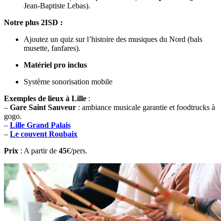
Jean-Baptiste Lebas).
Notre plus 2ISD :
Ajoutez un quiz sur l’histoire des musiques du Nord (bals
musette, fanfares).
Matériel pro inclus
Système sonorisation mobile
Exemples de lieux à Lille
:
–
Gare Saint Sauveur
: ambiance musicale garantie et foodtrucks à
gogo.
–
Lille Grand Palais
–
Le couvent Roubaix
Prix
: A partir de
45
€/pers.