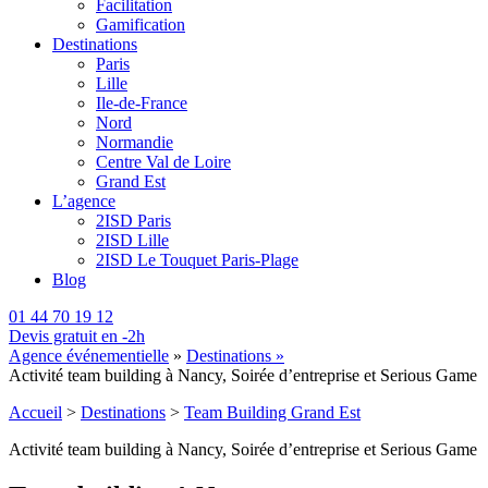
Facilitation
Gamification
Destinations
Paris
Lille
Ile-de-France
Nord
Normandie
Centre Val de Loire
Grand Est
L’agence
2ISD Paris
2ISD Lille
2ISD Le Touquet Paris-Plage
Blog
01 44 70 19 12
Devis gratuit en -2h
Agence événementielle
»
Destinations »
Activité team building à Nancy, Soirée d’entreprise et Serious Game
Accueil
>
Destinations
>
Team Building Grand Est
Activité team building à Nancy, Soirée d’entreprise et Serious Game