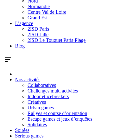
Nord
Normandie
Centre Val de Loire
Grand Est
L’agence
2ISD Paris
2ISD Lille
2ISD Le Touquet Paris-Plage
Blog
Nos activités
Collaboratives
Challenges multi activités
Indoor et icebreakers
Créatives
Urban games
Rallyes et course d’orientation
Escape games et jeux d’enquêtes
Solidaires
Soirées
Serious games