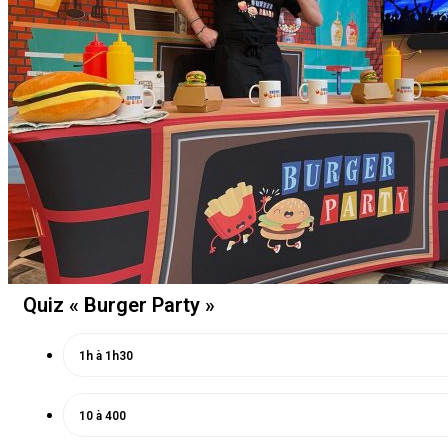
Quiz « Burger Party »
1h à 1h30
10 à 400