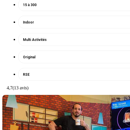
15 à 300
Indoor
Multi Activités
Original
RSE
4,7
(13 avis)