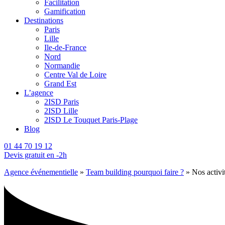
Facilitation
Gamification
Destinations
Paris
Lille
Ile-de-France
Nord
Normandie
Centre Val de Loire
Grand Est
L’agence
2ISD Paris
2ISD Lille
2ISD Le Touquet Paris-Plage
Blog
01 44 70 19 12
Devis gratuit en -2h
Agence événementielle
»
Team building pourquoi faire ?
»
Nos activi