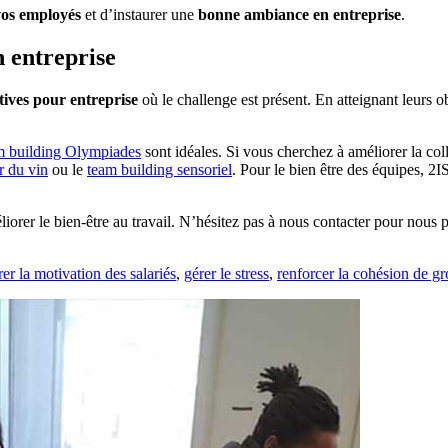
vos employés
et d’instaurer une
bonne ambiance en entreprise
.
n entreprise
atives pour entreprise
où le challenge est présent. En atteignant leurs ob
m building Olympiades
sont idéales. Si vous cherchez à améliorer la co
r du vin
ou le
team building sensoriel
. Pour le bien être des équipes, 2
iorer le bien-être au travail. N’hésitez pas à nous contacter pour nous
er la motivation des salariés
,
gérer le stress
,
renforcer la cohésion de g