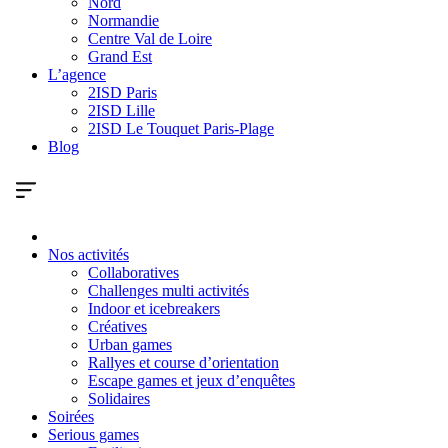
Nord
Normandie
Centre Val de Loire
Grand Est
L’agence
2ISD Paris
2ISD Lille
2ISD Le Touquet Paris-Plage
Blog
Nos activités
Collaboratives
Challenges multi activités
Indoor et icebreakers
Créatives
Urban games
Rallyes et course d’orientation
Escape games et jeux d’enquêtes
Solidaires
Soirées
Serious games